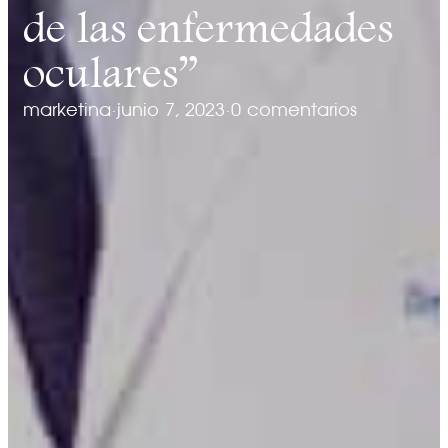
de las enfermedades
oculares”
marketina
·
junio 7, 2023
·
0 comentarios