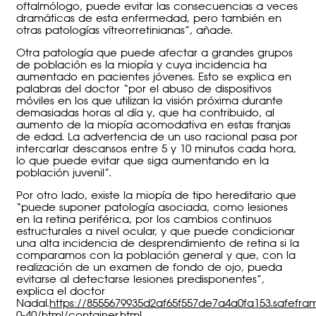
oftalmólogo, puede evitar las consecuencias a veces
dramáticas de esta enfermedad, pero también en
otras patologías vítreorretinianas”, añade.
Otra patología que puede afectar a grandes grupos
de población es la miopía y cuya incidencia ha
aumentado en pacientes jóvenes. Esto se explica en
palabras del doctor “por el abuso de dispositivos
móviles en los que utilizan la visión próxima durante
demasiadas horas al día y, que ha contribuido, al
aumento de la miopía acomodativa en estas franjas
de edad. La advertencia de un uso racional pasa por
intercarlar descansos entre 5 y 10 minutos cada hora,
lo que puede evitar que siga aumentando en la
población juvenil”.
Por otro lado, existe la miopía de tipo hereditario que
“puede suponer patología asociada, como lesiones
en la retina periférica, por los cambios continuos
estructurales a nivel ocular, y que puede condicionar
una alta incidencia de desprendimiento de retina si la
comparamos con la población general y que, con la
realización de un examen de fondo de ojo, pueda
evitarse al detectarse lesiones predisponentes”,
explica el doctor
Nadal.
https://8555679935d2af65f557de7a4a0fa153.safefr
0-40/html/container.html