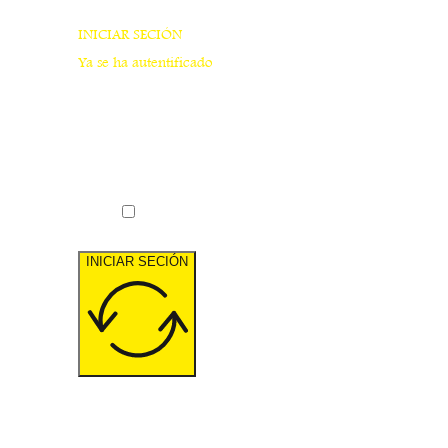
INICIAR SECIÓN
Ya se ha autentificado
Recordarme
INICIAR SECIÓN
¿Has olvidado tu contraseña?
Volver al Inicio
Cerrar Seción